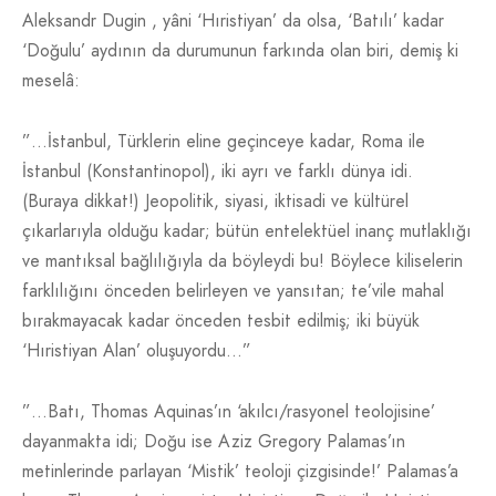
Aleksandr Dugin , yâni ‘Hıristiyan’ da olsa, ‘Batılı’ kadar
‘Doğulu’ aydının da durumunun farkında olan biri, demiş ki
meselâ:
”…İstanbul, Türklerin eline geçinceye kadar, Roma ile
İstanbul (Konstantinopol), iki ayrı ve farklı dünya idi.
(Buraya dikkat!) Jeopolitik, siyasi, iktisadi ve kültürel
çıkarlarıyla olduğu kadar; bütün entelektüel inanç mutlaklığı
ve mantıksal bağlılığıyla da böyleydi bu! Böylece kiliselerin
farklılığını önceden belirleyen ve yansıtan; te’vile mahal
bırakmayacak kadar önceden tesbit edilmiş; iki büyük
‘Hıristiyan Alan’ oluşuyordu…”
”…Batı, Thomas Aquinas’ın ‘akılcı/rasyonel teolojisine’
dayanmakta idi; Doğu ise Aziz Gregory Palamas’ın
metinlerinde parlayan ‘Mistik’ teoloji çizgisinde!’ Palamas’a