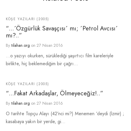
KÖŞE YAZILARI (2005)
“…´Özgürlük Savaşçısı´ mı; ´Petrol Avcısı´
mı?..”
By
tilahan.org
on
27 Nisan 2016
…o yazıyı okurken, sürüklediği şaşırtıcı film kareleriyle
birlikte, hiç beklemediğim bir çağrı…
KÖŞE YAZILARI (2005)
“…Fakat Arkadaşlar, Ölmeyeceğiz!..”
By
tilahan.org
on
27 Nisan 2016
O tarihte Topçu Alayı (42’nci mi?) Menemen ‘deydi (İzmir) ;
kasabaya yakın bir yerde, gi…