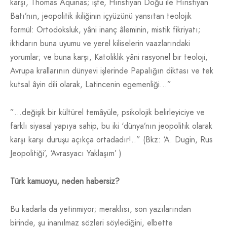
karşı, Thomas Aquinas; işte, Hıristiyan Doğu ile Hıristiyan
Batı’nın, jeopolitik ikiliğinin içyüzünü yansıtan teolojik
formül: Ortodoksluk, yâni inanç âleminin, mistik fikriyatı;
iktidarın buna uyumu ve yerel kiliselerin vaazlarındaki
yorumlar; ve buna karşı, Katoliklik yâni rasyonel bir teoloji,
Avrupa krallarının dünyevi işlerinde Papalığın diktası ve tek
kutsal âyin dili olarak, Latincenin egemenliği…”
”…değişik bir kültürel temâyüle, psikolojik belirleyiciye ve
farklı siyasal yapıya sahip, bu iki ‘dünya’nın jeopolitik olarak
karşı karşı duruşu açıkça ortadadır!..” (Bkz: ‘A. Dugin, Rus
Jeopolitiği’, ‘Avrasyacı Yaklaşım’ )
Türk kamuoyu, neden habersiz?
Bu kadarla da yetinmiyor; meraklısı, son yazılarından
birinde, şu inanılmaz sözleri söylediğini, elbette