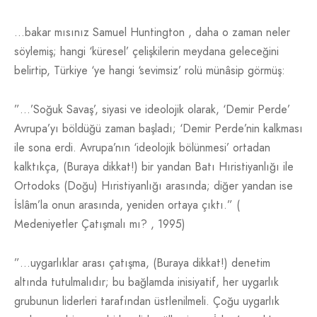
…bakar mısınız Samuel Huntington , daha o zaman neler
söylemiş; hangi ‘küresel’ çelişkilerin meydana geleceğini
belirtip, Türkiye ‘ye hangi ‘sevimsiz’ rolü münâsip görmüş:
”…’Soğuk Savaş’, siyasi ve ideolojik olarak, ‘Demir Perde’
Avrupa’yı böldüğü zaman başladı; ‘Demir Perde’nin kalkması
ile sona erdi. Avrupa’nın ‘ideolojik bölünmesi’ ortadan
kalktıkça, (Buraya dikkat!) bir yandan Batı Hıristiyanlığı ile
Ortodoks (Doğu) Hıristiyanlığı arasında; diğer yandan ise
İslâm’la onun arasında, yeniden ortaya çıktı.” (
Medeniyetler Çatışmalı mı? , 1995)
”…uygarlıklar arası çatışma, (Buraya dikkat!) denetim
altında tutulmalıdır; bu bağlamda inisiyatif, her uygarlık
grubunun liderleri tarafından üstlenilmeli. Çoğu uygarlık