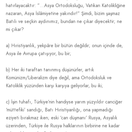
hatırlayacaktır: ”…Asya Ortodoksluğu, Vatikan Katolikliğine
nazaran, Asya İslâmiyetine yakındır!” Şimdi, bizim şaşmaz
Batılı ve seçkin aydınımız, bundan ne çıkar diyecektir; ne
mi çıkar?
a) Hıristiyanlık, yekpâre bir bütün değildir; onun içinde de,
Asya ile Avrupa çatışıyor, bu bir;
b) Her iki taraftan tanınmış düşünürler, artık
Komünizm/Liberalizm diye değil, ama Ortodoksluk ve
Katoliklik yüzünden karşı karşıya geliyorlar, bu iki;
c) İşin tuhafı, Türkiye’nin handiyse yarım yüzyıldır canciğer
‘müttefiki’ sandığı, Batı Hıristiyanlığı, ona yapmadığı
eziyeti bırakmaz iken; eski ‘can düşmanı’ Rusya, Asyalık
üzerinden, Türkiye ile Rusya halklarının birbirine ne kadar