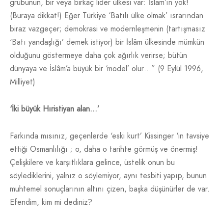
grubunun, bir veya birkaç lider ülkesi var: İslam’ın yok!
(Buraya dikkat!) Eğer Türkiye ‘Batılı ülke olmak’ ısrarından
biraz vazgeçer; demokrasi ve modernleşmenin (tartışmasız
‘Batı yandaşlığı’ demek istiyor) bir İslâm ülkesinde mümkün
olduğunu göstermeye daha çok ağırlık verirse; bütün
dünyaya ve İslâm’a büyük bir ‘model’ olur…” (9 Eylül 1996,
Milliyet)
‘İki büyük Hıristiyan alan…’
Farkında mısınız, geçenlerde ‘eski kurt’ Kissinger ‘in tavsiye
ettiği Osmanlılığı ; o, daha o tarihte görmüş ve önermiş!
Çelişkilere ve karşıtlıklara gelince, üstelik onun bu
söylediklerini, yalnız o söylemiyor, aynı tesbiti yapıp, bunun
muhtemel sonuçlarının altını çizen, başka düşünürler de var.
Efendim, kim mi dediniz?