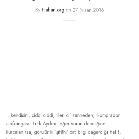
tim Kurulu
raflar
yoları
lemeler
ozisyon Yarışması Şartnamesi 2018
By
tilahan.org
on
27 Nisan 2016
kkür
resi
leri
ılar
 ve Tekzip Hakkı
ndan Ne Dediler
 Paşa
ndan
n Odası
ışın Kurt
şiler / Röportajlar
Eserleri ’48-2005
tajlar
…kendisini, ciddi ciddi, ‘ileri ci’ zanneden, ‘komprador
alafrangası’ Türk Aydını; eğer sorun derinliğine
kurcalanırsa, görülür ki ‘şifâhi’ dir; bilgi dağarcığı hafif,