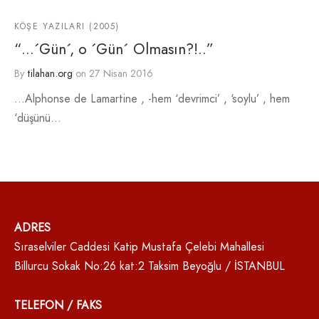
KÖŞE YAZILARI (2005)
“…´Gün´, o ´Gün´ Olmasın?!..”
By
tilahan.org
on
27 Nisan 2016
…Alphonse de Lamartine , -hem ‘devrimci’ , ‘soylu’ , hem
‘düşünü…
ADRES
Sıraselviler Caddesi Katip Mustafa Çelebi Mahallesi
Billurcu Sokak No:26 kat:2 Taksim Beyoğlu / İSTANBUL
TELEFON / FAKS