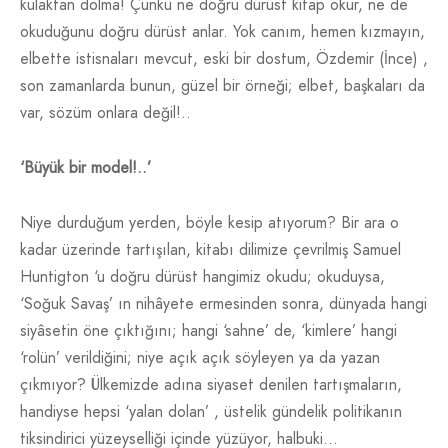
kulaktan dolma! Çünkü ne doğru dürüst kitap okur, ne de
okuduğunu doğru dürüst anlar. Yok canım, hemen kızmayın,
elbette istisnaları mevcut, eski bir dostum, Özdemir (İnce) ,
son zamanlarda bunun, güzel bir örneği; elbet, başkaları da
var, sözüm onlara değil!..
‘Büyük bir model!..’
Niye durduğum yerden, böyle kesip atıyorum? Bir ara o
kadar üzerinde tartışılan, kitabı dilimize çevrilmiş Samuel
Huntigton ‘u doğru dürüst hangimiz okudu; okuduysa,
‘Soğuk Savaş’ ın nihâyete ermesinden sonra, dünyada hangi
siyâsetin öne çıktığını; hangi ‘sahne’ de, ‘kimlere’ hangi
‘rolün’ verildiğini; niye açık açık söyleyen ya da yazan
çıkmıyor? Ülkemizde adına siyaset denilen tartışmaların,
handiyse hepsi ‘yalan dolan’ , üstelik gündelik politikanın
tiksindirici yüzeyselliği içinde yüzüyor, halbuki…