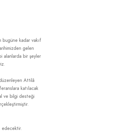
en bugüne kadar vakıf
arihimizden gelen
i alanlarda bir şeyler
iz.
 düzenleyen Attilâ
nferanslara katılacak
l ve bilgi desteği
çekleştirmiştir.
 edecektir.