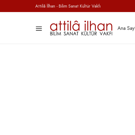
Attilâ İlhan - Bilim Sanat Kültür Vakfı
Ana Say