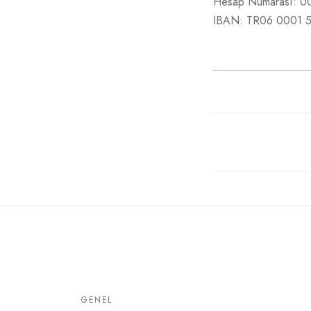
Hesap Numarası: 
IBAN: TR06 0001 
GENEL