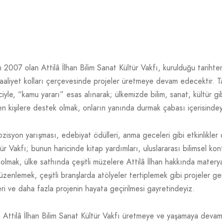
m 2007 olan Attilâ İlhan Bilim Sanat Kültür Vakfı, kurulduğu tariht
aaliyet kolları çerçevesinde projeler üretmeye devam edecektir. T
ciyle, “kamu yararı” esas alınarak; ülkemizde bilim, sanat, kültür gib
 kişilere destek olmak, onların yanında durmak çabası içerisindey
zisyon yarışması, edebiyat ödülleri, anma geceleri gibi etkinlikler
tür Vakfı; bunun haricinde kitap yardımları, uluslararası bilimsel ko
olmak, ülke sathında çeşitli müzelere Attilâ İlhan hakkında materya
üzenlemek, çeşitli branşlarda atölyeler tertiplemek gibi projeler ger
 ve daha fazla projenin hayata geçirilmesi gayretindeyiz.
e Attilâ İlhan Bilim Sanat Kültür Vakfı üretmeye ve yaşamaya devam