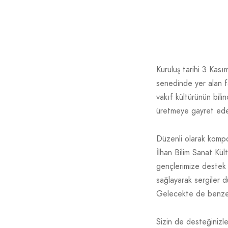
Kuruluş tarihi 3 Kası
senedinde yer alan f
vakıf kültürünün bilin
üretmeye gayret eden
Düzenli olarak kompo
İlhan Bilim Sanat Kül
gençlerimize destek 
sağlayarak sergiler d
Gelecekte de benzeri
Sizin de desteğinizl