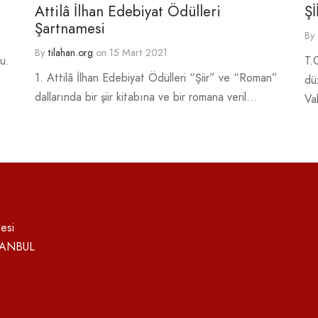
Attilâ İlhan Edebiyat Ödülleri
Ş
Şartnamesi
By
By
tilahan.org
on
15 Mart 2021
u.
T.
1. Attilâ İlhan Edebiyat Ödülleri “Şiir” ve “Roman”
dü
dallarında bir şiir kitabına ve bir romana veril…
Va
esi
STANBUL