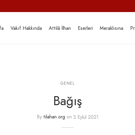
fa
Vakıf Hakkında
Attilâ İlhan
Eserleri
Meraklısına
Pr
GENEL
Bağış
By
tilahan.org
on
3 Eylül 2021