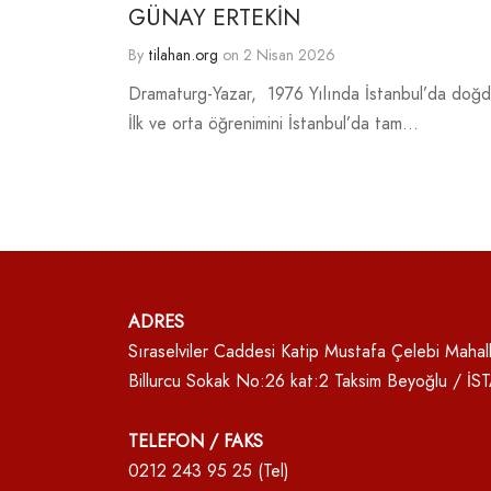
GÜNAY ERTEKİN
By
tilahan.org
on
2 Nisan 2026
Dramaturg-Yazar, 1976 Yılında İstanbul’da doğd
İlk ve orta öğrenimini İstanbul’da tam…
ADRES
Sıraselviler Caddesi Katip Mustafa Çelebi Mahall
Billurcu Sokak No:26 kat:2 Taksim Beyoğlu / İ
TELEFON / FAKS
0212 243 95 25 (Tel)