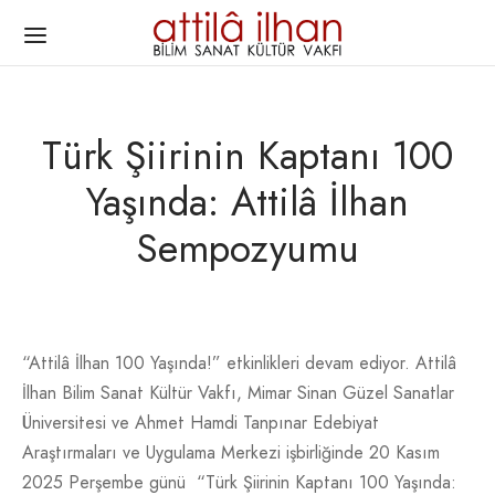
Türk Şiirinin Kaptanı 100
Yaşında: Attilâ İlhan
Back
Back
Back
Back
Back
Back
Back
Sempozyumu
IF HAKKINDA
ILÂ İLHAN
RLERI
AKLISINA
JELERIMIZ
IŞMA VE ÖDÜL
I IÇIN
ı ve Hedefleri
mı
i
Yazıları (2004)
ler
tilâ İlhan Edebiyat Ödülleri Verildi
im
“Attilâ İlhan 100 Yaşında!” etkinlikleri devam ediyor. Attilâ
İlhan Bilim Sanat Kültür Vakfı, Mimar Sinan Güzel Sanatlar
luş Duyurusu
eket Toprağı
nları
Yazıları (2005)
lere Açık Çağrı
tilâ İlhan Edebiyat Ödülleri Şartnamesi
rular
Üniversitesi ve Ahmet Hamdi Tanpınar Edebiyat
Araştırmaları ve Uygulama Merkezi işbirliğinde 20 Kasım
i Kuruluş Duyurusu
 Sesinden Şiirleri
me-Anı-Söyleşi
rşivi
ilere Çağrı
2025 Perşembe günü “Türk Şiirinin Kaptanı 100 Yaşında: