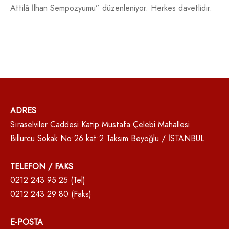
tim Kurulu
raflar
yoları
lemeler
ozisyon Yarışması Şartnamesi 2018
Attilâ İlhan Sempozyumu” düzenleniyor. Herkes davetlidir.
kkür
resi
leri
ılar
 ve Tekzip Hakkı
ndan Ne Dediler
 Paşa
ndan
n Odası
ışın Kurt
şiler / Röportajlar
Eserleri ’48-2005
tajlar
ADRES
Sıraselviler Caddesi Katip Mustafa Çelebi Mahallesi
Billurcu Sokak No:26 kat:2 Taksim Beyoğlu / İSTANBUL
TELEFON / FAKS
0212 243 95 25 (Tel)
0212 243 29 80 (Faks)
E-POSTA