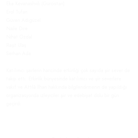
Eka Kevanashvili (Gürcistan)
Erol Tufan
Güven Adıgüzel
Naile Dire
Nihat Özdal
Raşit Ulaş
Serhan Ada
Katılımcı şairlerin haricinde etkinliği çok sayıda şiir sever de
takip etti. Etkinlik bünyesinde katılımcı ve şiir severlere
vakıf ve Attilâ İlhan hakkında bilgilendirmenin de yapıldığı
organizasyonda izleyiciler şiir ve edebiyat dolu bir gün
geçirdi.