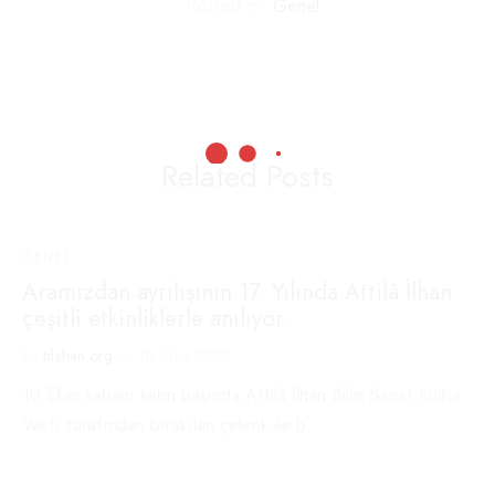
Posted in:
Genel
Related Posts
GENEL
Aramızdan ayrılışının 17. Yılında Attilâ İlhan
çeşitli etkinliklerle anılıyor.
By
tilahan.org
on
10 Ekim 2022
10 Ekim sabahı kabri başında Attilâ İlhan Bilim Sanat Kültür
Vakfı tarafından bırakılan çelenk ile b…