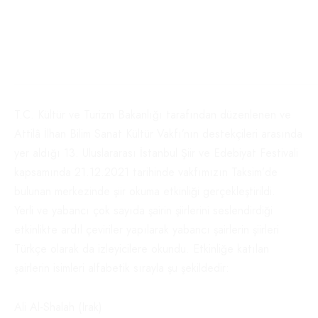
T.C. Kültür ve Turizm Bakanlığı tarafından düzenlenen ve
Attilâ İlhan Bilim Sanat Kültür Vakfı’nın destekçileri arasında
yer aldığı 13. Uluslararası İstanbul Şiir ve Edebiyat Festivali
kapsamında 21.12.2021 tarihinde vakfımızın Taksim’de
bulunan merkezinde şiir okuma etkinliği gerçekleştirildi.
Yerli ve yabancı çok sayıda şairin şiirlerini seslendirdiği
etkinlikte ardıl çeviriler yapılarak yabancı şairlerin şiirleri
Türkçe olarak da izleyicilere okundu. Etkinliğe katılan
şairlerin isimleri alfabetik sırayla şu şekildedir:
Ali Al-Shalah (Irak)