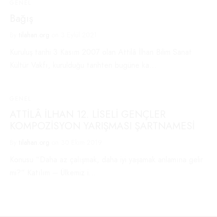
GENEL
Bağış
By
tilahan.org
on
3 Eylül 2021
Kuruluş tarihi 3 Kasım 2007 olan Attilâ İlhan Bilim Sanat
Kültür Vakfı, kurulduğu tarihten bugüne ka…
GENEL
ATTİLÂ İLHAN 12. LİSELİ GENÇLER
KOMPOZİSYON YARIŞMASI ŞARTNAMESİ
By
tilahan.org
on
30 Ekim 2019
Konusu “Daha az çalışmak, daha iyi yaşamak anlamına gelir
mi?“ Katılım – Ülkemiz i…